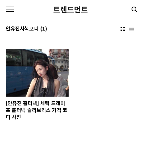
본문 바로가기
트렌드먼트
안유진사복코디
(1)
[안유진 홀터넥] 세릭 드레이
프 홀터넥 슬리브리스 가격 코
디 사진