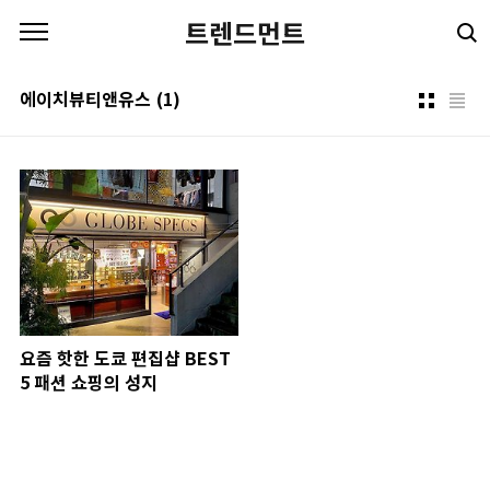
본문 바로가기
트렌드먼트
에이치뷰티앤유스
(1)
요즘 핫한 도쿄 편집샵 BEST
5 패션 쇼핑의 성지