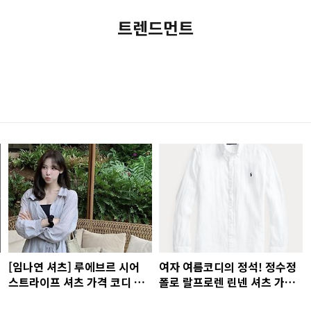
트렌드먼트
[임나연 셔츠] 루에브르 시어
여자 여름코디의 정석! 정수정
스트라이프 셔츠 가격 코디 정
폴로 랄프로렌 린넨 셔츠 가격
보
사이즈 💖