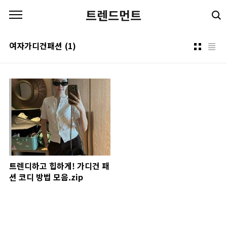
본문 바로가기
트렌드먼트
여자가디건패션
(1)
트렌디하고 힙하게! 가디건 패
션 코디 방법 모음.zip