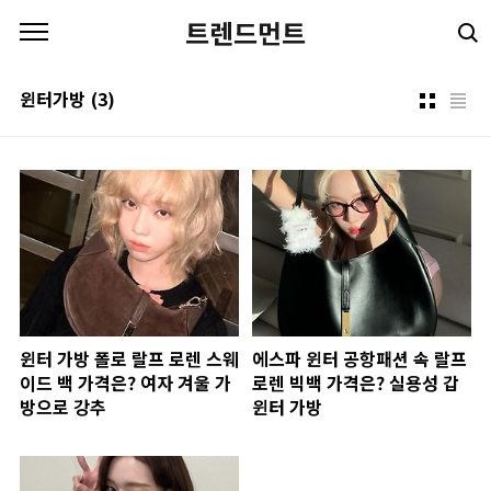
본문 바로가기
트렌드먼트
윈터가방
(3)
윈터 가방 폴로 랄프 로렌 스웨
에스파 윈터 공항패션 속 랄프
이드 백 가격은? 여자 겨울 가
로렌 빅백 가격은? 실용성 갑
방으로 강추
윈터 가방