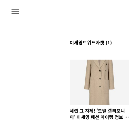
본문 바로가기
이세영트위드자켓
(1)
세련 그 자체! '모텔 캘리포니
아' 이세영 패션 아이템 정보 모
음.zip