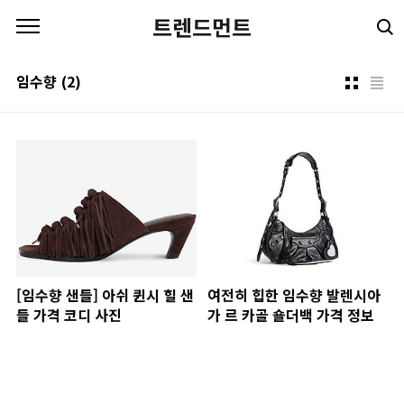
본문 바로가기
트렌드먼트
임수향
(2)
[임수향 샌들] 아쉬 퀸시 힐 샌
여전히 힙한 임수향 발렌시아
들 가격 코디 사진
가 르 카골 숄더백 가격 정보