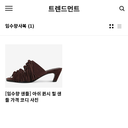
본문 바로가기
트렌드먼트
임수향사복
(1)
[임수향 샌들] 아쉬 퀸시 힐 샌
들 가격 코디 사진