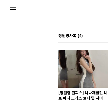
본문 바로가기
장원영사복
(4)
[장원영 원피스] 나나재클린 니
트 미니 드레스 코디 및 사이즈
팁