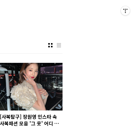
[사복탐구] 장원영 인스타 속
사복패션 모음 '그 옷' 어디 꺼
야?