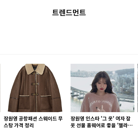
트렌드먼트
장원영 공항패션 스웨이드 무
장원영 인스타 '그 옷' 여자 잠
스탕 가격 정리
옷 선물 홈웨어로 좋을 '젤라또
피케' 총정리