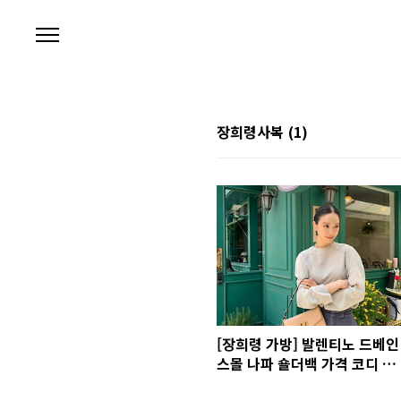
본문 바로가기
장희령사복
(1)
[장희령 가방] 발렌티노 드베인
스몰 나파 숄더백 가격 코디 사
진