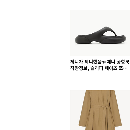
제니가 제니했음✨ 제니 공항룩
착장정보, 슬리퍼 페이즈 쪼리
락케이크 조거 츄리닝바지