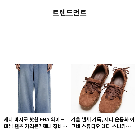
트렌드먼트
제니 바지로 핫한 ERA 와이드
가을 냄새 가득, 제니 운동화 아
데님 팬츠 가격은? 제니 청바지
크네 스튜디오 레더 스니커즈
코디 사진
가격은?