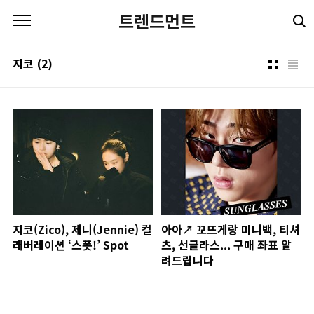
본문 바로가기
트렌드먼트
지코
(2)
지코(Zico), 제니(Jennie) 컬
아아↗ 꼬뜨게랑 미니백, 티셔
래버레이션 ‘스폿!’ Spot
츠, 선글라스... 구매 좌표 알
려드립니다