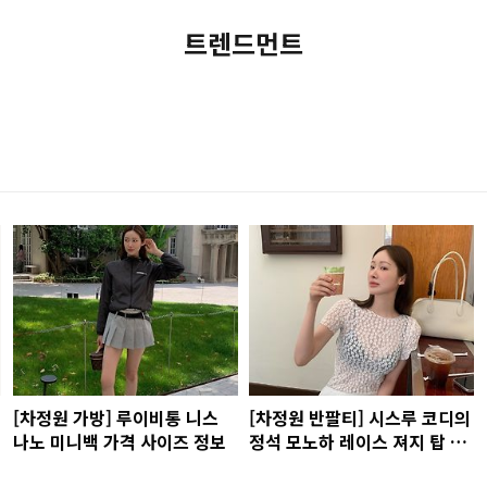
트렌드먼트
[차정원 가방] 루이비통 니스
[차정원 반팔티] 시스루 코디의
나노 미니백 가격 사이즈 정보
정석 모노하 레이스 져지 탑 가
격 사이즈는?