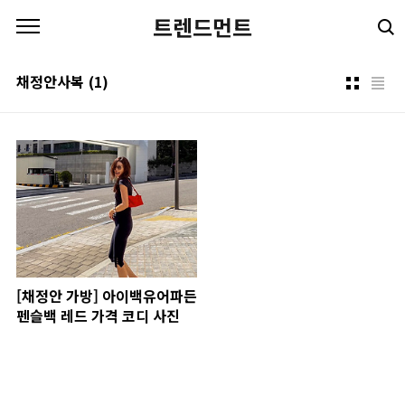
본문 바로가기
트렌드먼트
채정안사복
(1)
[채정안 가방] 아이백유어파든
펜슬백 레드 가격 코디 사진