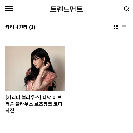
본문 바로가기
트렌드먼트
카리나윈터
(1)
[카리나 블라우스] 타낫 이브
러플 블라우스 로즈핑크 코디
사진