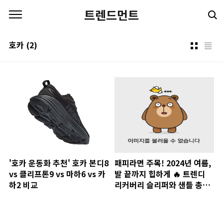
본문 바로가기
트렌드먼트
호카
(2)
'호카 운동화 추천' 호카 본디8
패피라면 주목! 2024년 여름,
vs 클리프톤9 vs 마하6 vs 카
발 끝까지 힙하게 🔥 트렌디
하2 비교
리커버리 슬리퍼와 샌들 총정
리