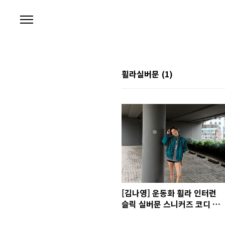
본문 바로가기
휠라실버문
(1)
[김나영] 운동화 휠라 인터런
슬릭 실버문 스니커즈 코디 사
진