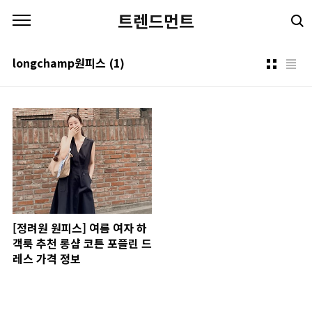
본문 바로가기
트렌드먼트
longchamp원피스
(1)
[정려원 원피스] 여름 여자 하
객룩 추천 롱샴 코튼 포플린 드
레스 가격 정보