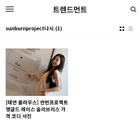
본문 바로가기
트렌드먼트
sunburnproject나시
(1)
[태연 블라우스] 썬번프로젝트
앵글드 레이스 슬리브리스 가
격 코디 사진