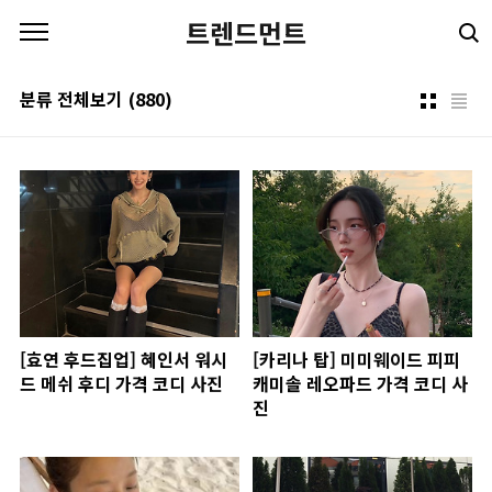
본문 바로가기
트렌드먼트
분류 전체보기
(880)
[효연 후드집업] 혜인서 워시
[카리나 탑] 미미웨이드 피피
드 메쉬 후디 가격 코디 사진
캐미솔 레오파드 가격 코디 사
진