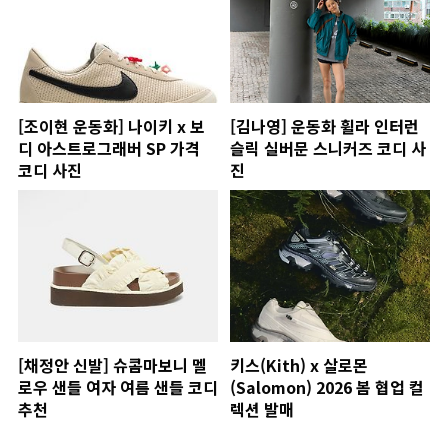
[조이현 운동화] 나이키 x 보
[김나영] 운동화 휠라 인터런
디 아스트로그래버 SP 가격
슬릭 실버문 스니커즈 코디 사
코디 사진
진
[채정안 신발] 슈콤마보니 멜
키스(Kith) x 살로몬
로우 샌들 여자 여름 샌들 코디
(Salomon) 2026 봄 협업 컬
추천
렉션 발매