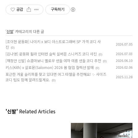
공감
구독하기
'
신발
' 카테고리의 다른 글
[조이현 운동화] 나이키 x 보디 아스트로그래버 SP 가격 코디 사
2026.07.05
진
(0)
[김나영] 운동화 휠라 인터런 슬릭 실버문 스니커즈 코디 사진
2026.07.03
(0)
[채정안 신발] 슈콤마보니 멜로우 샌들 여자 여름 샌들 코디 추천
2026.06.10
(0)
키스(Kith) x 살로몬(Salomon) 2026 봄 협업 컬렉션 발매
2026.02.06
(0)
포근한 겨울 슬리퍼를 찾고 있다면 어그 타젤을 추천해요! ✨ 사이즈
2025.11.28
코디 팁도 함께 알려드릴게요.
(0)
'신발'
Related Articles