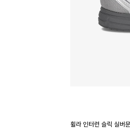
휠라 인터런 슬릭 실버문