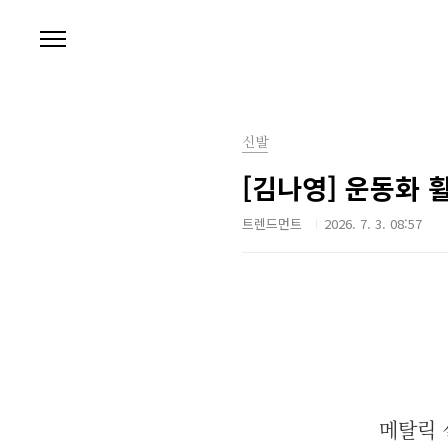
본문 바로가기
신발
[김나영] 운동화 
트렌드먼트
2026. 7. 3. 08:57
메탈릭 