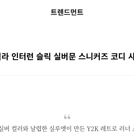
트렌드먼트
휠라 인터런 슬릭 실버문 스니커즈 코디 
실버 컬러와 날렵한 실루엣이 만든 Y2K 레트로 러너