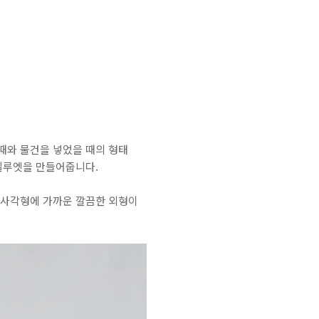
때와 물건을 넣었을 때의 형태
실루엣을 만들어줍니다.
 사각형에 가까운 깔끔한 외형이