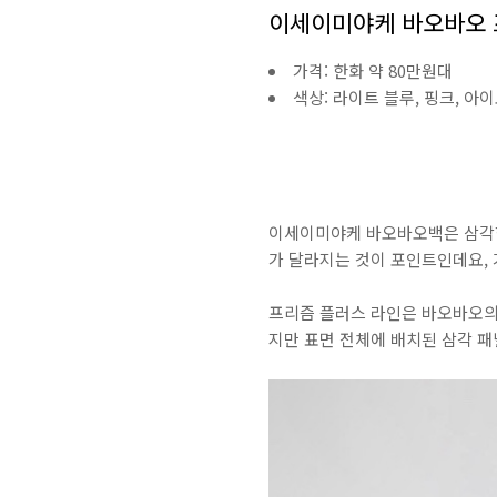
이세이미야케 바오바오 
가격: 한화 약 80만원대
색상: 라이트 블루, 핑크, 아
이세이미야케 바오바오백은 삼각형
가 달라지는 것이 포인트인데요,
프리즘 플러스 라인은 바오바오의
지만 표면 전체에 배치된 삼각 