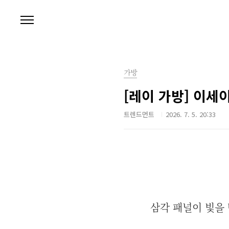
본문 바로가기
가방
[레이 가방] 이세
트렌드먼트
2026. 7. 5. 20:33
삼각 패널이 빛을