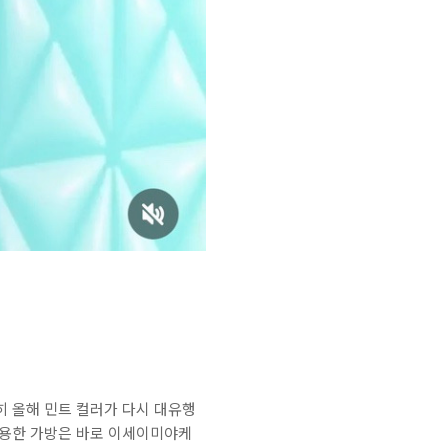
히 올해 민트 컬러가 다시 대유행
착용한 가방은 바로 이세이미야케