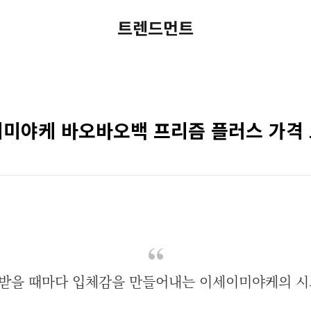
트렌드먼트
이미야케 바오바오백 프리즘 플러스 가격
 받을 때마다 입체감을 만들어내는 이세이미야케의 