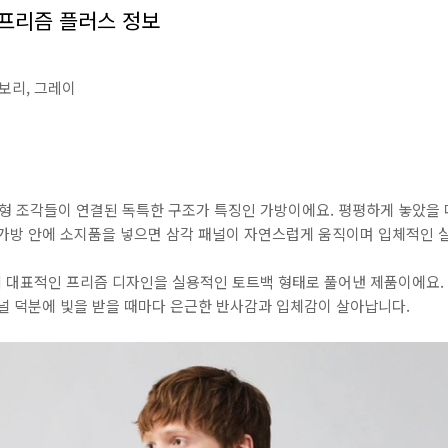
프리즘 플러스 정보
이보리, 그레이
 조각들이 연결된 독특한 구조가 특징인 가방이에요. 평평하게 놓았을 
 가방 안에 소지품을 넣으면 삼각 패널이 자연스럽게 움직이며 입체적인 
 대표적인 프리즘 디자인을 실용적인 토트백 형태로 풀어낸 제품이에요.
패널 덕분에 빛을 받을 때마다 은근한 반사감과 입체감이 살아납니다.