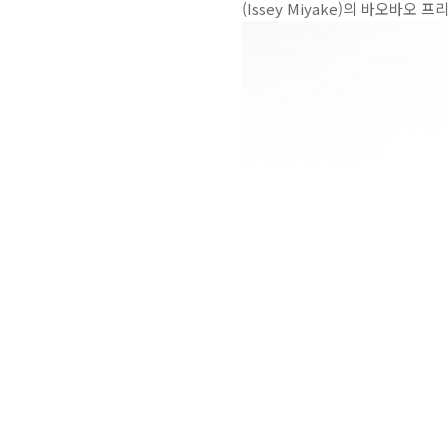
(Issey Miyake)의 바오바오