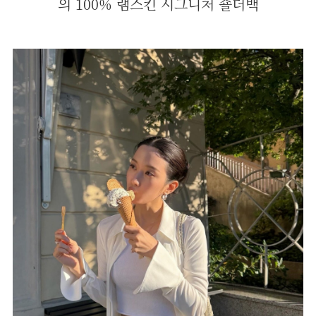
의 100% 램스킨 시그니처 숄더백