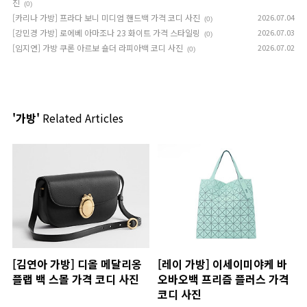
진
(0)
[카리나 가방] 프라다 보니 미디엄 핸드백 가격 코디 사진
2026.07.04
(0)
[강민경 가방] 로에베 아마조나 23 화이트 가격 스타일링
2026.07.03
(0)
[임지연] 가방 쿠론 아르보 숄더 라피아백 코디 사진
2026.07.02
(0)
'가방'
Related Articles
[김연아 가방] 디올 메달리옹
[레이 가방] 이세이미야케 바
플랩 백 스몰 가격 코디 사진
오바오백 프리즘 플러스 가격
코디 사진