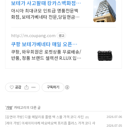
보테가 사고팔때 캉카스백화점
100개 명품매장이 한곳에
아시아 최대규모 민트급 명품전문백
화점, 보테가베네타 전문,당일현금지
급,친절응대 아시아 최대규모 명품전
문 백화점
http://m.coupang.com
광고
쿠팡 보테가베네타 매일 오픈되는
와우회원 특가
쿠팡, 와우회원은 로켓상품 무료배송/
반품, 정품 브랜드 셀렉션 R.LUX 입
점. 꼭 필요한 제품은 쿠팡에서 더 저
렴하게, 로켓배송으로 더 빠르게!
공감
구독하기
'
가방
' 카테고리의 다른 글
[김연아 가방] 디올 메달리옹 플랩 백 스몰 가격 코디 사진
2026.07.06
(0)
[레이 가방] 이세이미야케 바오바오백 프리즘 플러스 가격 코디 사
2026.07.05