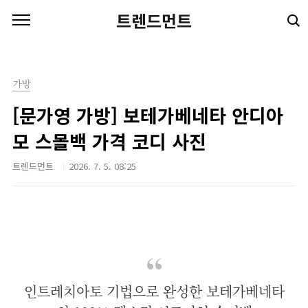
본문 바로가기
트렌드먼트
가방
[문가영 가방] 보테가베네타 안디아
모 스몰백 가격 코디 사진
트렌드먼트
2026. 7. 5. 08:25
인트레치아토 기법으로 완성한 보테가베네타