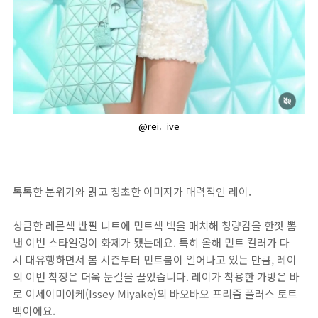
@rei._ive
톡톡한 분위기와 맑고 청초한 이미지가 매력적인 레이.
상큼한 레몬색 반팔 니트에 민트색 백을 매치해 청량감을 한껏 뽐
낸 이번 스타일링이 화제가 됐는데요. 특히 올해 민트 컬러가 다
시 대유행하면서 봄 시즌부터 민트붐이 일어나고 있는 만큼, 레이
의 이번 착장은 더욱 눈길을 끌었습니다. 레이가 착용한 가방은 바
로 이세이미야케(Issey Miyake)의 바오바오 프리즘 플러스 토트
백이에요.