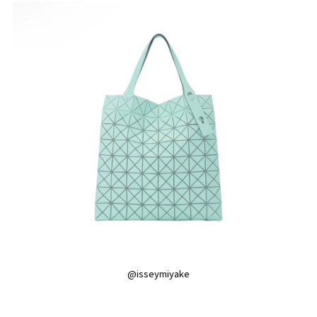
@isseymiyake