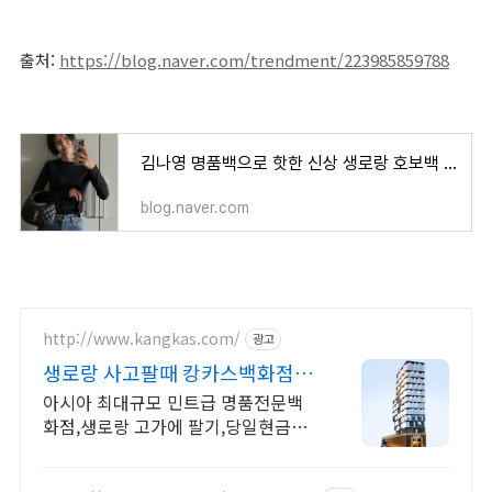
출처:
https://blog.naver.com/trendment/223985859788
김나영 명품백으로 핫한 신상 생로랑 호보백 이카리노 가격 코디 사진 💖
blog.naver.com
http://www.kangkas.com/
광고
생로랑 사고팔때 캉카스백화점 아
시아 최대 명품전문 백화점
아시아 최대규모 민트급 명품전문백
화점,생로랑 고가에 팔기,당일현금지
급,친절응대 SAINTLAURENT 전문
관 운영 SAINTLAURENT 전제품 다