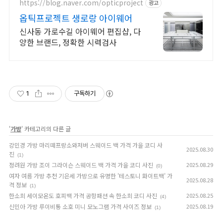
양하게 보유
https://blog.naver.com/opticproject
광고
옵틱프로젝트 생로랑 아이웨어
신사동 가로수길 아이웨어 편집샵, 다
양한 브랜드, 정확한 시력검사
1
구독하기
'
가방
' 카테고리의 다른 글
강민경 가방 마리떼프랑소와저버 스웨이드 백 가격 가을 코디 사
2025.08.30
진
(1)
정려원 가방 조이 그라이슨 스웨이드 백 가격 가을 코디 사진
2025.08.29
(0)
여자 여름 가방 추천 기은세 가방으로 유명한 '테스토니 화이트백' 가
2025.08.28
격 정보
(1)
한소희 세이모온도 호피백 가격 공항패션 속 한소희 코디 사진
2025.08.25
(4)
신민아 가방 루이비통 소호 미니 모노그램 가격 사이즈 정보
2025.08.19
(1)