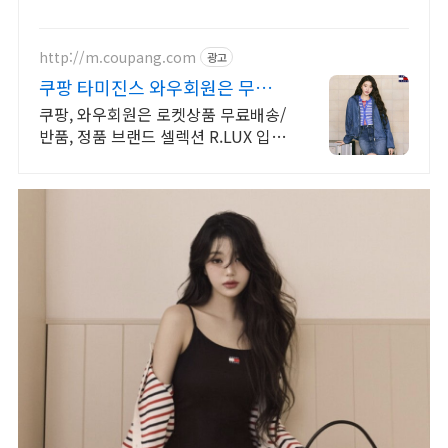
http://m.coupang.com
광고
쿠팡 타미진스 와우회원은 무제한
무료배송
쿠팡, 와우회원은 로켓상품 무료배송/
반품, 정품 브랜드 셀렉션 R.LUX 입
점. 다양한 핏의 티셔츠, 와우회원 무
료 반품으로 사이즈 고민 없이 선택하
세요.