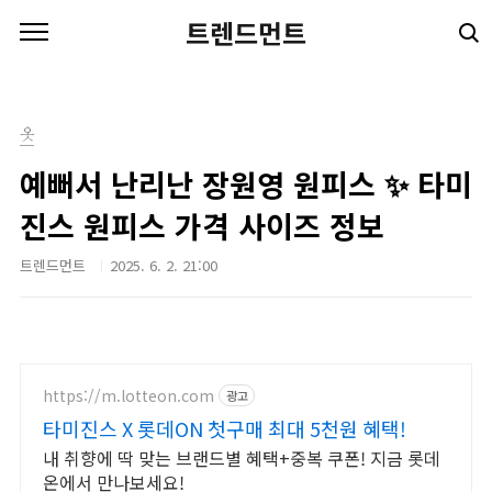
본문 바로가기
트렌드먼트
옷
예뻐서 난리난 장원영 원피스 ✨ 타미
진스 원피스 가격 사이즈 정보
트렌드먼트
2025. 6. 2. 21:00
https://m.lotteon.com
광고
타미진스 X 롯데ON 첫구매 최대 5천원 혜택!
내 취향에 딱 맞는 브랜드별 혜택+중복 쿠폰! 지금 롯데
온에서 만나보세요!