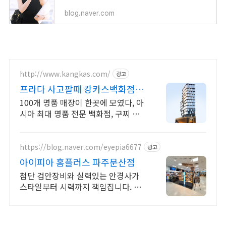
blog.naver.com
http://www.kangkas.com/
광고
프라다 사고팔때 캉카스백화점
100개 명품 매장이 한곳에
100개 명품 매장이 한곳에 모였다, 아
시아 최대 명품 전문 백화점, 구찌 전
문
https://blog.naver.com/eyepia6677
광고
아이피아 홈플러스 파주문산점
첨단 검안장비와 실력있는 안경사가
스타일부터 시력까지 책임집니다. 팩
렌즈상시할인