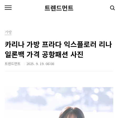
본문 바로가기
트렌드먼트
가방
카리나 가방 프라다 익스플로러 리나
일론백 가격 공항패션 사진
트렌드먼트
2025. 9. 19. 08:08