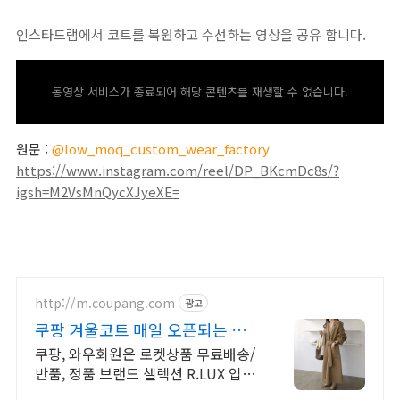
인스타드램에서 코트를 복원하고 수선하는 영상을 공유 합니다.
동영상 서비스가 종료되어 해당 콘텐츠를 재생할 수 없습니다.
원문 :
@low_moq_custom_wear_factory
https://www.instagram.com/reel/DP_BKcmDc8s/?
igsh=M2VsMnQycXJyeXE=
http://m.coupang.com
광고
쿠팡 겨울코트 매일 오픈되는 와
우회원 특가
쿠팡, 와우회원은 로켓상품 무료배송/
반품, 정품 브랜드 셀렉션 R.LUX 입
점. 꼭 필요한 제품은 쿠팡에서 더 저