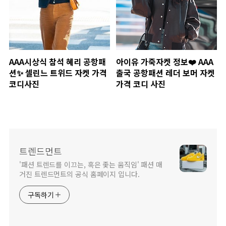
AAA시상식 참석 혜리 공항패
아이유 가죽자켓 정보❤️ AAA
션✨ 셀린느 트위드 자켓 가격
출국 공항패션 레더 보머 자켓
코디사진
가격 코디 사진
트렌드먼트
'패션 트렌드를 이끄는, 혹은 좇는 움직임' 패션 매
거진 트렌드먼트의 공식 홈페이지 입니다.
구독하기