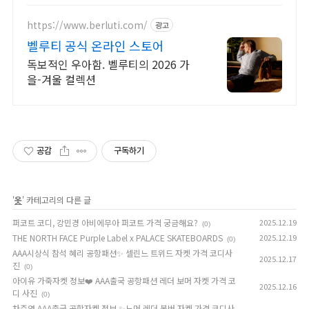
렴하게, 로켓배송으로 더 빠르게!
https://www.berluti.com/
광고
벨루티 공식 온라인 스토어
독보적인 우아함. 벨루티의 2026 가
을-겨울 컬렉션
공감
구독하기
'
옷
' 카테고리의 다른 글
퍼코트 코디, 강민경 아비에무아 퍼코트 가격 궁금해요?
2025.12.19
(0)
THE NORTH FACE Purple Label x PALACE SKATEBOARDS
2025.12.19
(0)
AAA시상식 참석 혜리 공항패션✨ 셀린느 트위드 자켓 가격 코디사
2025.12.17
진
(0)
아이유 가죽자켓 정보❤️ AAA출국 공항패션 레더 보머 자켓 가격 코
2025.12.16
디 사진
(0)
차주영 AAA출국 공항자켓 정보 ✨노머 레더 봄버 자켓 가격 코디사