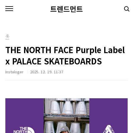
본문 바로가기
트렌드먼트
옷
THE NORTH FACE Purple Label
x PALACE SKATEBOARDS
Instaloger
2025. 12. 19. 11:37