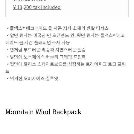
¥ 13,200 tax included
・쿨맥스® 에코메이드 올 시즌 저지 소재의 반팔 티셔츠
・앞면 원사는 미국산 면 오픈엔드 얀, 뒷면 원사는 쿨맥스® 에코
메이드 올 시즌 플래티넘 소재 사용
・면처럼 부드러운 촉감과 자연스러운 질감
・앞면에 노스페이스 버클리 그래픽 프린트
・뒷면에 팰리스 스케이트보드를 상징하는 트라이퍼그 로고 프린
트
・넉넉한 오버사이즈 실루엣
Mountain Wind Backpack