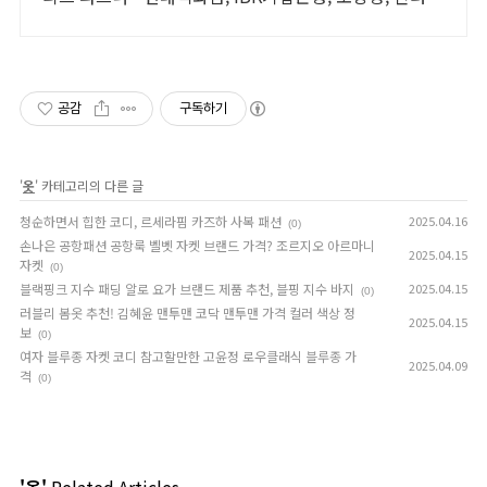
크, 국립현대무용단 등 프로젝트 진행
공감
구독하기
'
옷
' 카테고리의 다른 글
청순하면서 힙한 코디, 르세라핌 카즈하 사복 패션
2025.04.16
(0)
손나은 공항패션 공항룩 벨벳 자켓 브랜드 가격? 조르지오 아르마니
2025.04.15
자켓
(0)
블랙핑크 지수 패딩 알로 요가 브랜드 제품 추천, 블핑 지수 바지
2025.04.15
(0)
러블리 봄옷 추천! 김혜윤 맨투맨 코닥 맨투맨 가격 컬러 색상 정
2025.04.15
보
(0)
여자 블루종 자켓 코디 참고할만한 고윤정 로우클래식 블루종 가
2025.04.09
격
(0)
'옷'
Related Articles