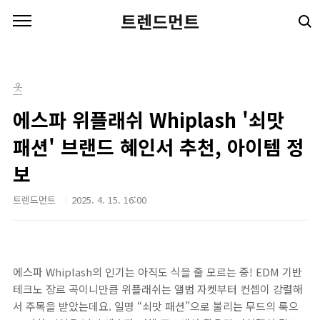
본문 바로가기
트렌드먼트
옷
에스파 위플래쉬 Whiplash '쇠맛
패션' 브랜드 혜인서 추천, 아이템 정
보
트렌드먼트
2025. 4. 15. 16:00
에스파 Whiplash의 인기는 아직도 식을 줄 모르는 중! EDM 기반
테크노 장르 곡이니만큼 위플래쉬는 앨범 자켓부터 컨셉이 강렬해
서 주목을 받았는데요. 일명 “쇠맛 패션”으로 불리는 무드의 룩으