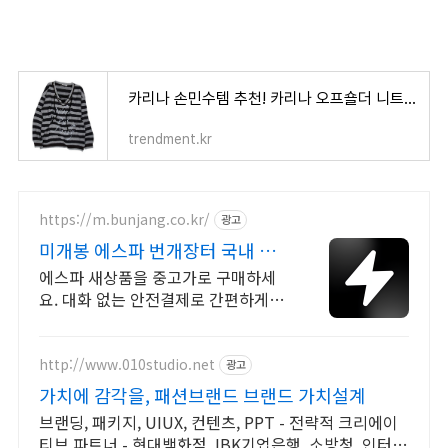
카리나 손민수템 추천! 카리나 오프숄더 니트 BEST 3
trendment.kr
https://m.bunjang.co.kr/
광고
미개봉 에스파 번개장터 국내 최
대 브랜드 중고거래
에스파 새상품을 중고가로 구매하세
요. 대화 없는 안전결제로 간편하게!
전국 각지에서 올라오는 전국구 최다
상품 매일 10만 개 이상의 신규 상품
업로드
http://www.010studio.net
광고
가치에 감각을, 패션브랜드 브랜드 가치설계
브랜딩, 패키지, UIUX, 컨텐츠, PPT - 전략적 크리에이
티브 파트너 - 현대백화점, IBK기업은행, 소방청, 인터파