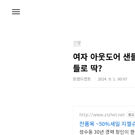
본문 바로가기
신발
여자 아웃도어 샌들
들로 딱?
트렌드먼트
2024. 9. 1. 00:07
http://www.zizhel.net
광고
전품목 ~50%세일 지젤
성수동 30년 경력 장인이 한