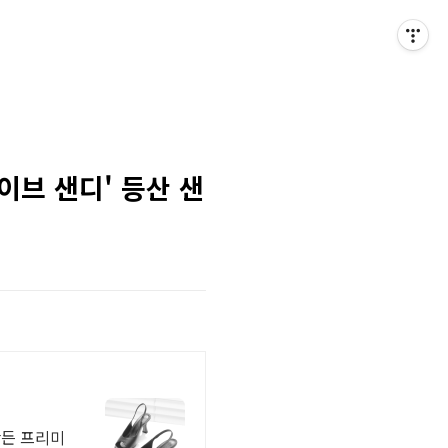
이브 샌디' 등산 샌
만든 프리미