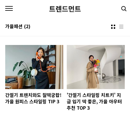
본문 바로가기
트렌드먼트
가을패션
(2)
간절기 트렌치와도 찰떡궁합!
'간절기 스타일링 치트키' 지
가을 원피스 스타일링 TIP 3
금 입기 딱 좋은, 가을 아우터
추천 TOP 3