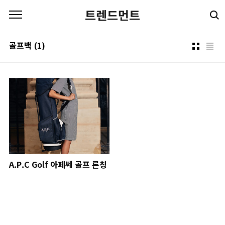
본문 바로가기
트렌드먼트
골프백
(1)
A.P.C Golf 아페쎄 골프 론칭