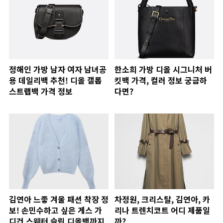
정해인 가방 남자 여자 남녀공
한소희 가방 디올 시그니처 버
용 데일리백 추천! 디올 갤롭
킷백 가격, 컬러 정보 궁금하
스트랩백 가격 정보
다면?
김연아 느좋 겨울 패션 착장 정
차정원, 크리스탈, 김연아, 카
보! 손민수하고 싶은 게스 가
리나 트렌치코트 어디 제품일
디건 스웨터 슬립 디올백까지
까?