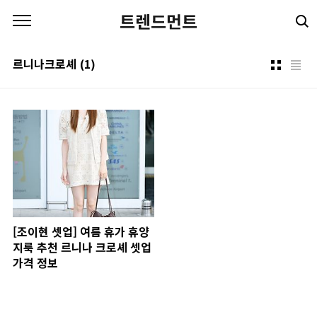
본문 바로가기
트렌드먼트
르니나크로셰
(1)
[조이현 셋업] 여름 휴가 휴양
지룩 추천 르니나 크로셰 셋업
가격 정보