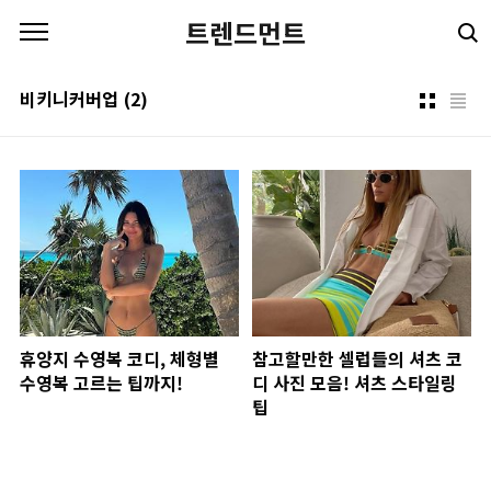
본문 바로가기
트렌드먼트
비키니커버업
(2)
휴양지 수영복 코디, 체형별
참고할만한 셀럽들의 셔츠 코
수영복 고르는 팁까지!
디 사진 모음! 셔츠 스타일링
팁