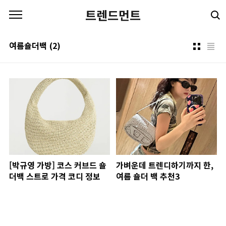
본문 바로가기
트렌드먼트
여름숄더백
(2)
[박규영 가방] 코스 커브드 숄
가벼운데 트렌디하기까지 한,
더백 스트로 가격 코디 정보
여름 숄더 백 추천3