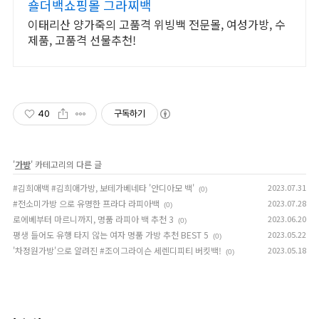
숄더백쇼핑몰 그라찌백
이태리산 양가죽의 고품격 위빙백 전문몰, 여성가방, 수
제품, 고품격 선물추천!
40
구독하기
'
가방
' 카테고리의 다른 글
#김희애백 #김희애가방, 보테가베네타 '안디아모 백'
2023.07.31
(0)
#전소미가방 으로 유명한 프라다 라피아백
2023.07.28
(0)
로에베부터 마르니까지, 명품 라피아 백 추천 3
2023.06.20
(0)
평생 들어도 유행 타지 않는 여자 명품 가방 추천 BEST 5
2023.05.22
(0)
'차정원가방'으로 알려진 #조이그라이슨 세렌디피티 버킷백!
2023.05.18
(0)