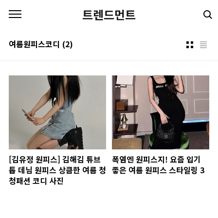
본문 바로가기
트렌드먼트
여름원피스코디
(2)
[김유정 원피스] 김해김 튜브
폭염엔 원피스지! 요즘 입기
톱 데님 원피스 상큼한 여름 청
좋은 여름 원피스 스타일링 3
청패션 코디 사진