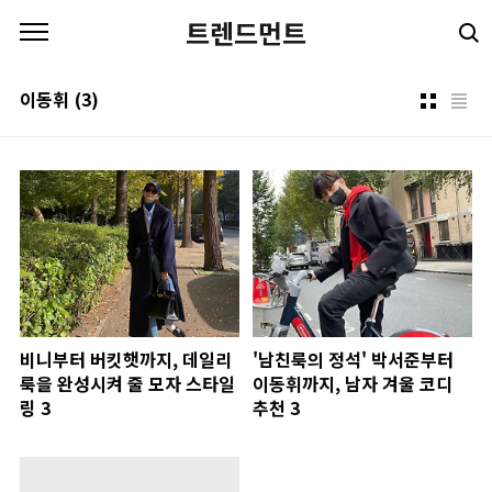
본문 바로가기
트렌드먼트
이동휘
(3)
비니부터 버킷햇까지, 데일리
'남친룩의 정석' 박서준부터
룩을 완성시켜 줄 모자 스타일
이동휘까지, 남자 겨울 코디
링 3
추천 3