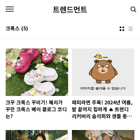
본문 바로가기
트렌드먼트
크록스
(5)
크꾸 크록스 꾸미기! 혜리가
패피라면 주목! 2024년 여름,
꾸민 크록스 베이 클로그 코디
발 끝까지 힙하게 🔥 트렌디
는?
리커버리 슬리퍼와 샌들 총정
리