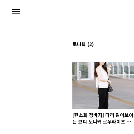
본문 바로가기
토니웩
(2)
[한소희 청바지] 다리 길어보이
는 코디 토니웩 로우라이즈 데
님 부츠컷 가격 사이즈