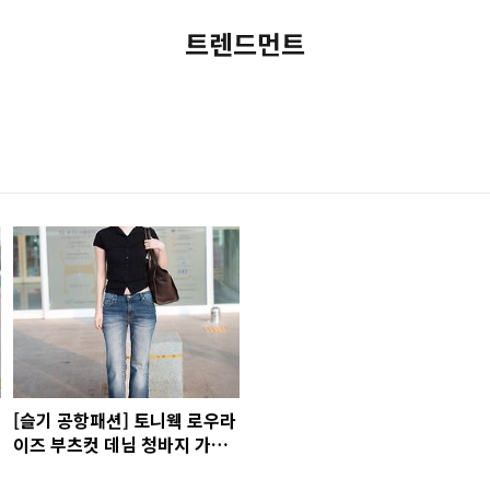
트렌드먼트
[슬기 공항패션] 토니웩 로우라
이즈 부츠컷 데님 청바지 가격
코디 사진