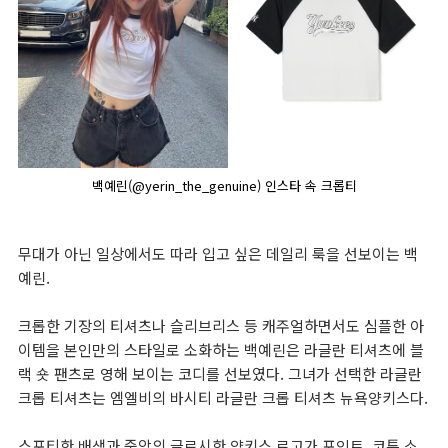
백예린(@yerin_the_genuine) 인스타 속 크롭티
무대가 아닌 일상에서도 따라 입고 싶은 데일리 룩을 선보이는 백
예린.
크롭한 기장의 티셔츠나 슬리브리스 등 캐주얼하면서도 심플한 아
이템을 본인만의 스타일로 소화하는 백예린은 라글란 티셔츠에 블
랙 숏 팬츠로 영해 보이는 코디를 선보였다. 그녀가 선택한 라글란
크롭 티셔츠는 엠엘비의 바시티 라글란 크롭 티셔츠 뉴욕양키스다.
스포티한 배색과 중앙의 글로시한 양키스 로고가 포인트. 코튼 소