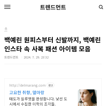
본문 바로가기
트렌드먼트
옷
백예린 원피스부터 신발까지, 백예린
인스타 속 사복 패션 아이템 모음
트렌드먼트
2024. 7. 29. 23:32
http://delmarang.com
광고
고요한 취향, 델마랑
태도가 실루엣을 완성합니다. 낯선 도
시에서 수집한 미학의 조각들.