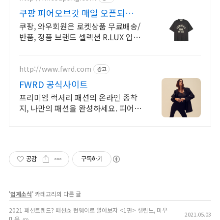
쿠팡 피어오브갓 매일 오픈되는
와우회원 특가
쿠팡, 와우회원은 로켓상품 무료배송/
반품, 정품 브랜드 셀렉션 R.LUX 입
점. 꼭 필요한 제품은 쿠팡에서 더 저
렴하게, 로켓배송으로 더 빠르게!
http://www.fwrd.com
광고
FWRD 공식사이트
프리미엄 럭셔리 패션의 온라인 종착
지, 나만의 패션을 완성하세요. 피어오
브갓
공감
구독하기
'
업계소식
' 카테고리의 다른 글
2021 패션트렌드? 패션쇼 런웨이로 알아보자 <1편> 셀린느, 미우
2021.05.03
미우
(0)