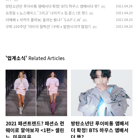
방탄소년단 루이비통 앰배서더 확정! BTS 하우스 앰배서더 뜻?
2021.04.26
(0)
슈프림 x 노스페이스 '그리고' 나이키 x 킴 존스 (쏘 핫!)
2021.04.20
(0)
아페쎄 x 사카이 콜라보, 들어는 봤나? 'S.A.P.C.AI’
2021.04.20
(0)
구찌 100주년 '아리아 컬렉션' (구찌 x 발렌시아가 협업?)
2021.04.20
(0)
'업계소식'
Related Articles
2021 패션트렌드? 패션쇼 런
방탄소년단 루이비통 앰배서
웨이로 알아보자 <1편> 셀린
더 확정! BTS 하우스 앰배서
느, 미우미우
더 뜻?