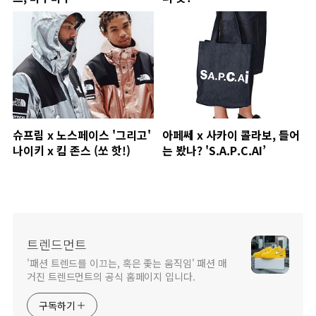
슈프림 x 노스페이스 '그리고'
아페쎄 x 사카이 콜라보, 들어
나이키 x 킴 존스 (쏘 핫!)
는 봤나? 'S.A.P.C.AI’
트렌드먼트
'패션 트렌드를 이끄는, 혹은 좇는 움직임' 패션 매
거진 트렌드먼트의 공식 홈페이지 입니다.
구독하기