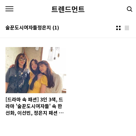
본문 바로가기
트렌드먼트
술꾼도시여자들정은지
(1)
[드라마 속 패션] 3인 3색, 드
라마 '술꾼도시여자들' 속 한
선화, 이선빈, 정은지 패션 분
석