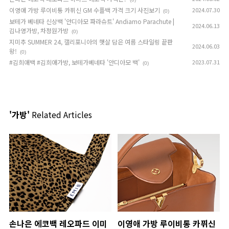
이영애 가방 루이비통 카퓌신 GM 수플백 가격 크기 사진보기
2024.07.30
(0)
보테가 베네타 신상백 '안디아모 파라슈트' Andiamo Parachute |
2024.06.13
김나영가방, 차정원가방
(0)
지미추 SUMMER 24, 캘리포니아의 햇살 담은 여름 스타일링 끝판
2024.06.03
왕!
(0)
#김희애백 #김희애가방, 보테가베네타 '안디아모 백'
2023.07.31
(0)
'가방'
Related Articles
손나은 에코백 레오파드 이미
이영애 가방 루이비통 카퓌신