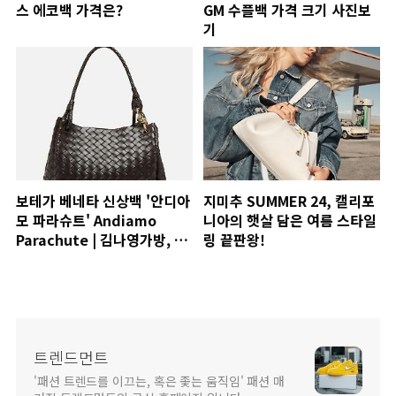
스 에코백 가격은?
GM 수플백 가격 크기 사진보
기
보테가 베네타 신상백 '안디아
지미추 SUMMER 24, 캘리포
모 파라슈트' Andiamo
니아의 햇살 담은 여름 스타일
Parachute | 김나영가방, 차
링 끝판왕!
정원가방
트렌드먼트
'패션 트렌드를 이끄는, 혹은 좇는 움직임' 패션 매