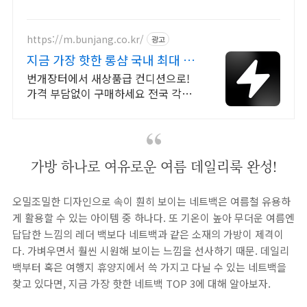
하게, 로켓배송으로 더 빠르게!
https://m.bunjang.co.kr/
광고
지금 가장 핫한 롱샴 국내 최대 브
랜드 중고거래
번개장터에서 새상품급 컨디션으로!
가격 부담없이 구매하세요 전국 각지
에서 올라오는 전국구 최다 상품 매일
10만 개 이상의 신규 상품 업로드
가방 하나로 여유로운 여름 데일리룩 완성!
오밀조밀한 디자인으로 속이 훤히 보이는 네트백은 여름철 유용하
게 활용할 수 있는 아이템 중 하나다. 또 기온이 높아 무더운 여름엔
답답한 느낌의 레더 백보다 네트백과 같은 소재의 가방이 제격이
다. 가벼우면서 훨씬 시원해 보이는 느낌을 선사하기 때문. 데일리
백부터 혹은 여행지 휴양지에서 쓱 가지고 다닐 수 있는 네트백을
찾고 있다면, 지금 가장 핫한 네트백 TOP 3에 대해 알아보자.