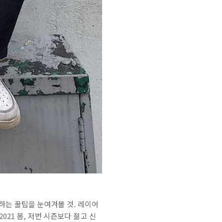
하는 꿀팁을 눈여겨볼 것. 레이어
21 봄, 저번 시즌보다 젊고 신