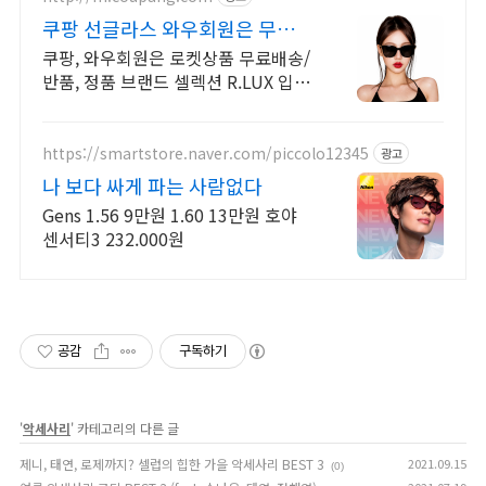
쿠팡 선글라스 와우회원은 무제한
무료배송
쿠팡, 와우회원은 로켓상품 무료배송/
반품, 정품 브랜드 셀렉션 R.LUX 입
점. 꼭 필요한 제품은 쿠팡에서 더 저
렴하게, 로켓배송으로 더 빠르게!
https://smartstore.naver.com/piccolo12345
광고
나 보다 싸게 파는 사람없다
Gens 1.56 9만원 1.60 13만원 호야
센서티3 232.000원
공감
구독하기
'
악세사리
' 카테고리의 다른 글
제니, 태연, 로제까지? 셀럽의 힙한 가을 악세사리 BEST 3
2021.09.15
(0)