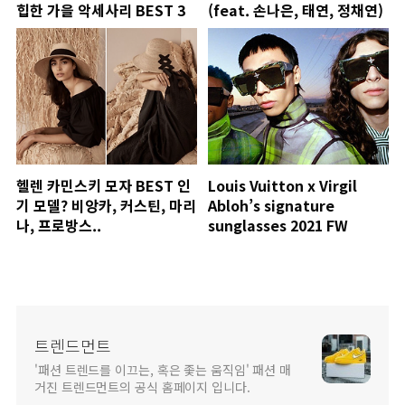
힙한 가을 악세사리 BEST 3
(feat. 손나은, 태연, 정채연)
헬렌 카민스키 모자 BEST 인
Louis Vuitton x Virgil
기 모델? 비앙카, 커스틴, 마리
Abloh’s signature
나, 프로방스..
sunglasses 2021 FW
트렌드먼트
'패션 트렌드를 이끄는, 혹은 좇는 움직임' 패션 매
거진 트렌드먼트의 공식 홈페이지 입니다.