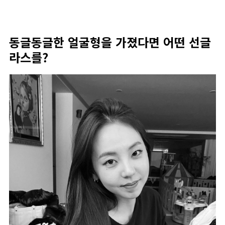
동글동글한 얼굴형을 가졌다면 어떤 선글
라스를?