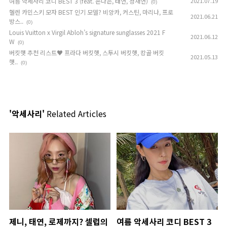
여름 악세사리 코디 BEST 3 (feat. 손나은, 태연, 정채연)
2021.07.19
(0)
헬렌 카민스키 모자 BEST 인기 모델? 비앙카, 커스틴, 마리나, 프로
2021.06.21
방스..
(0)
Louis Vuitton x Virgil Abloh’s signature sunglasses 2021 F
2021.06.12
W
(0)
버킷햇 추천 리스트♥ 프라다 버킷햇, 스투시 버킷햇, 캉골 버킷
2021.05.13
햇..
(0)
'악세사리'
Related Articles
제니, 태연, 로제까지? 셀럽의
여름 악세사리 코디 BEST 3