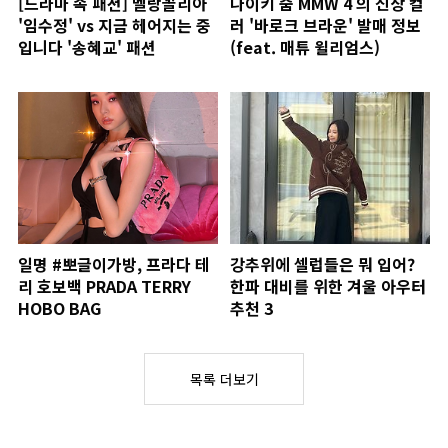
[드라마 속 패션] 멜랑꼴리아
나이키 줌 MMW 4 의 신상 컬
'임수정' vs 지금 헤어지는 중
러 '바로크 브라운' 발매 정보
입니다 '송혜교' 패션
(feat. 매튜 윌리엄스)
일명 #뽀글이가방, 프라다 테
강추위에 셀럽들은 뭐 입어?
리 호보백 PRADA TERRY
한파 대비를 위한 겨울 아우터
HOBO BAG
추천 3
목록 더보기