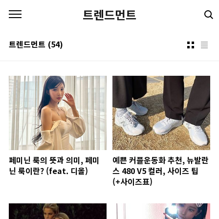
본문 바로가기
트렌드먼트
트렌드먼트
(54)
페미닌 룩의 뜻과 의미, 페미
예쁜 커플운동화 추천, 뉴발란
닌 룩이란? (feat. 디올)
스 480 V5 컬러, 사이즈 팁
(+사이즈표)